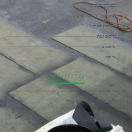
תעודות והסמכות
אזורי שירות / קבלן איטום
כתבות נוספות
איטום גגות
איטום מרתף
איטום
עשוי לעניין אותך
ייעוץ וחוות דעת מקצועיות
Sitemap