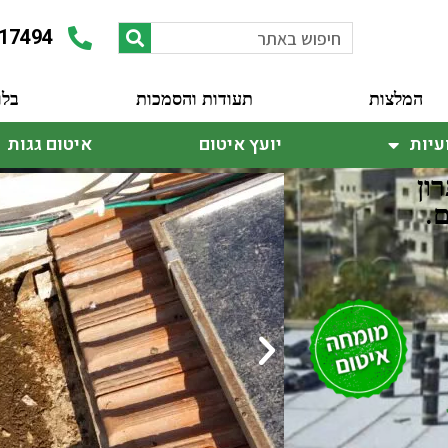
17494
המלצות
תעודות והסמכות
בלו
עיות
יועץ איטום
איטום גגות
ון
.