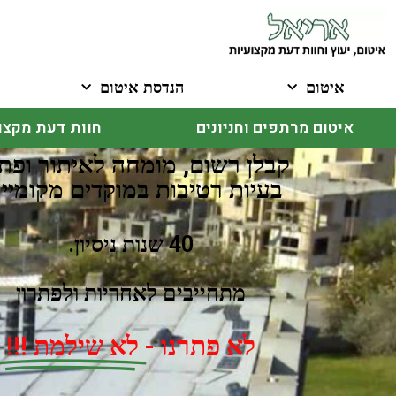
איטום
הנדסת איטום
איטום מרתפים וחניונים
חוות דעת מקצו
קבלן רשום, מומחה לאיתור ופתר
בעיות רטיבות במוקדים מקומיים
40 שנות ניסיון.​
מתחייבים לאחריות ולפתרון
לא פתרנו -
לא שילמת !!!