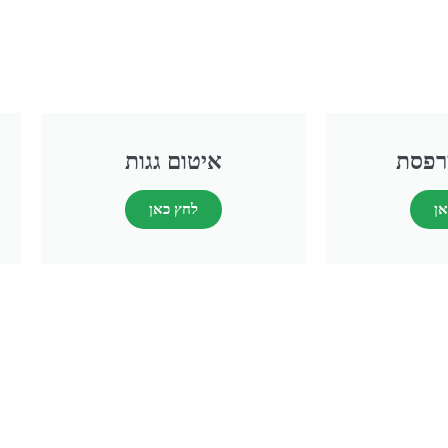
רפסת
איטום גגות
אן
לחץ כאן