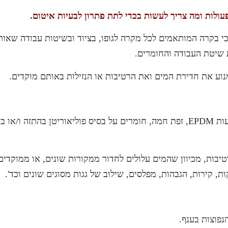
עולות ומה צריך לעשות בכדי לתת פתרון לבעיות איטום.
כי בקרה המותאמים לכל מקרה לגופו, בציוד ובשיטות עבודה שאו
 שיטת העבודה והחומרים.
נוע את חדירת המים ואת הרטיבות או הנזילות באותם מוקדים.
גג ניתן לאטום במס' שיטות (יריעות ביטומניות, יריעות פ.וי.סי, יריעות EPDM, זפת חמה, חומרים על
טיבות, מכיוון שהמים עלולים לחדור ממקורות שונים, או ממוקדי
ת, קירות, הגבהות, מפלסים, שילוב של גגות מסוגים שונים וכד'.
נפוצות בענף
.