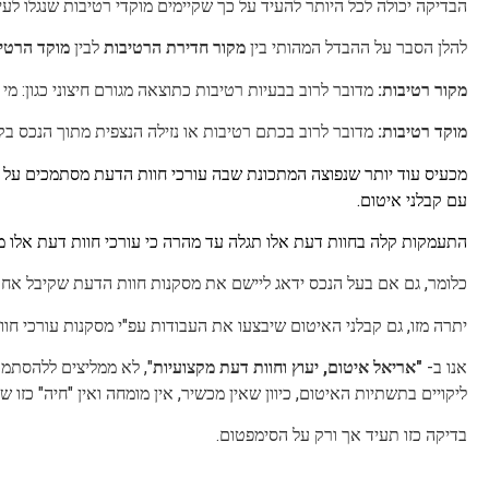
הבדיקה יכולה לכל היותר להעיד על כך שקיימים מוקדי רטיבות שנגלו ל
להלן הסבר על ההבדל המהותי בין
מקור חדירת הרטיבות
לבין
מוקד הרטי
מקור רטיבות:
מדובר לרוב בבעיות רטיבות כתוצאה מגורם חיצוני כגון: מי 
מוקד רטיבות:
מדובר לרוב בכתם רטיבות או נזילה הנצפית מתוך הנכס בקי
מכעיס עוד יותר שנפוצה המתכונת שבה עורכי חוות הדעת מסתמכים על ת
עם קבלני איטום.
התעמקות קלה בחוות דעת אלו תגלה עד מהרה כי עורכי חוות דעת אלו מק
כלומר, גם אם בעל הנכס ידאג ליישם את מסקנות חוות הדעת שקיבל אחת
יתרה מזו, גם קבלני האיטום שיבצעו את העבודות עפ"י מסקנות עורכי חוו
אנו ב-
"אריאל איטום, יעוץ וחוות דעת מקצועיות
", לא ממליצים ללהסתמך
ליקויים בתשתיות האיטום, כיוון שאין מכשיר, אין מומחה ואין "חיה" כזו ש
בדיקה כזו תעיד אך ורק על הסימפטום.