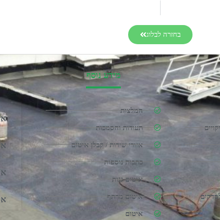
בחזרה לבלוג
מידע נוסף
המלצות
אי
ויים
תעודות והסמכות
אי
אזורי שירות / קבלן איטום
כתבות נוספות
אי
איטום גגות
לסדקים
איטום מרתף
אי
איטום