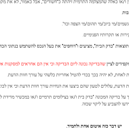
עין ו/או כאלה שהמצלמה התרמית זיהתה כ"חשודים", אבל כאמור, לא את מקו
בות
.
גשמים/מי ביוב/מי תהום/מי הצפה וכד'.
רות או תקרותיו הפנימיים.
וצאות "בדק הבית", מציעים ו"דוחפים" את בעל הנכס להשתמש בנתוני הבדי
פידים לציין
שהבדיקה נכונה ליום הבדיקה וכי אין הם אחראים למסקנות אל
 לאחת, לא יהיה בכך בכדי להטיל אחריות כלשהי על עורך חוות הדעת.
ת הדעת, עלולים לטעון שהם ביצעו את הנחיות עורך חוות הדעת וכי אין לבו
 על בדיקה המכונה "בדק בית ו/או בצילומים תרמיים ו/או במכשיר מדידת ל
ידעו להצביע על ליקוי שכזה.
יש דבר כזה איטום אחת ולתמיד.