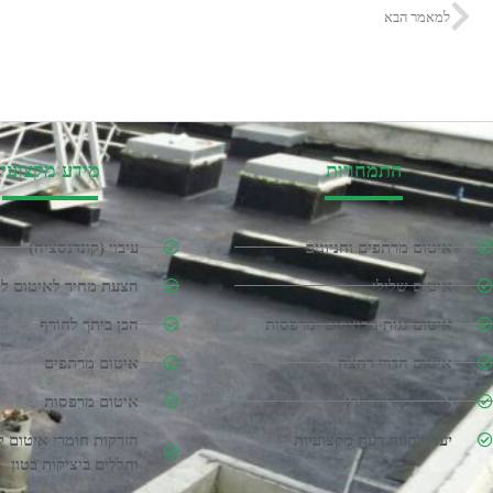
למאמר הבא
התמחויות
מידע מקצועי
איטום מרתפים וחניונים
עיבוי (קונדנסציה)
איטום שלילי
הצעת מחיר לאיטום ליק
איטום גגות מרוצפים ומרפסות
הכן ביתך לחורף
איטום חדרי רחצה
איטום מרתפים
איטום קירות חוץ
איטום מרפסות
יעוץ וחוות דעת מקצועיות
הזרקות חומרי איטום 
וחללים ביציקות בטון