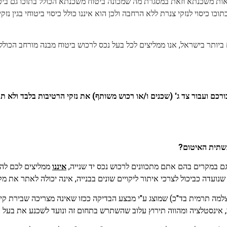
אות משכנתא וזאת במסגרת מה שמכונה ביטוח משכנתא הכולל בתוכו גם ביטוח
ו כיסוי לנזקי צנרת ללא הרחבה ולכן הוא איננו כולל כיסוי ביטוחי בגין נז
 ביותר בישראל, אנו ממליצים לכל בעל נכס לרכוש ביטוח מבנה מורחב הכולל ב
כם ועבור צד ג' (שכנים ו/או רכוש משותף) את נזקי הרטיבות בלבד ולא ת
תשתית האיטום?
 במקרים בהם אתם מתכוונים לרכוש נכס יד שנייה,
איננו
ממליצים לכם להס
נועדה כביכול לצרכי איתור ליקויים שונים בבנייה, אינה יכולה לאתר את מ
מה תרמית בד"כ) שמוצג ע"י מבצע הבדיקה ככזו שאינה מצריכה שבירת קיר
וב, אינסטלציה ומהווה תירוץ עלוב שהשתרש בתחום זה ונועד לשכנע את בעל ה