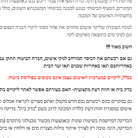
פוליסת דירה (מבנה) הינה כורח המציאות עבור רוכש נכס באמצעות הלוו
המקרים, הסעיף הביטוחי בנוגע למבנה בביטוחי המשכנתא השונים, כולל בתוכ
בתשתיות האיטום של המבנה.
לנוכח העובדה שליקוי איטום מהווים את אחד מסוגי ליקויי הבניה הנפוצים
וגם לנזקי מים כתוצאה מאיטום לקוי.
חשוב מאוד !!!
גם אם רכשתם את הכיסוי המורחב לנזקי איטום, חברת הביטוח תתקן עבור
באחריותכם ו/או באחריות שכנים ו/או ועד הבית.
ככלל, ליקויים במערכות האיטום עצמן אינם מכוסים בפוליסת ביטוח.
בדק בית או חוות דעת מקצועית- האם בעזרתם אפשר לאתר ליקויים ב
גם במקרים בהם רכשתם נכס חדש מקבלן ואתם מצויים לקראת אכלוס וגם
איטום במסגרת חוות דעת כללית המכונה לרוב בשם "בדק בית". בדיקה זו ש
הבדיקה המיושמת בשיטות שונות ובאמצעות מכשור טכנולוגי מתקדם (מצל
הבדיקה, הינה טובה רק לצורך איתור נזילות מצנרת מים או דלוחין או בי