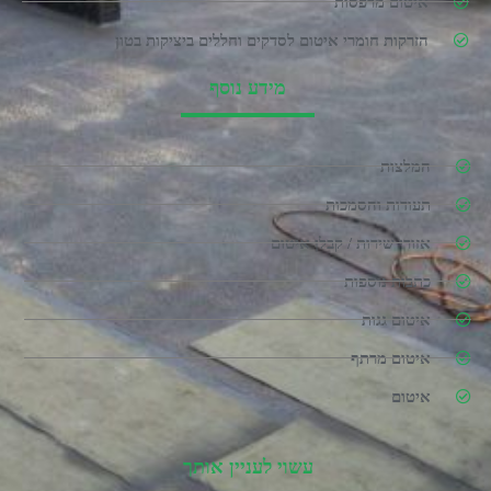
איטום מרפסות
הזרקות חומרי איטום לסדקים וחללים ביציקות בטון
מידע נוסף
המלצות
תעודות והסמכות
אזורי שירות / קבלן איטום
כתבות נוספות
איטום גגות
איטום מרתף
איטום
עשוי לעניין אותך