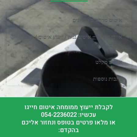
איטום מרתפים וחניונים
אזורי שירות – איטום גגות / ייעוץ איטום / קבלן
איטום
איטום מקלט
כתבות נוספות
לקבלת ייעוץ ממומחה איטום חייגו
עכשיו: 054-2236022
או מלאו פרטים בטופס ונחזור אליכם
בהקדם: