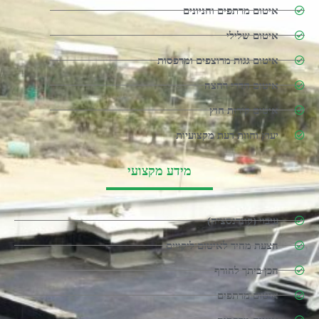
איטום מרתפים וחניונים
איטום שלילי
איטום גגות מרוצפים ומרפסות
איטום חדרי רחצה
איטום קירות חוץ
יעוץ וחוות דעת מקצועיות
מידע מקצועי
עיבוי (קונדנסציה)
הצעת מחיר לאיטום ליקויים
הכן ביתך לחורף
איטום מרתפים