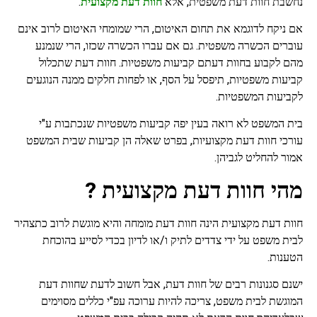
נחשבת חוות דעת משפטית, אלא
חוות דעת מקצועית
.
אם ניקח לדוגמא את תחום האיטום, הרי שמומחי האיטום לרוב אינם
עוברים הכשרה משפטית. גם אם עברו הכשרה שכזו, הרי שנמנע
מהם לקבוע בחוות דעתם קביעות משפטיות. חוות דעת שתכלול
קביעות משפטיות, תיפסל על הסף, או לפחות חלקים ממנה הנוגעים
לקביעות המשפטיות.
בית המשפט לא רואה בעין יפה קביעות משפטיות שנכתבות ע"י
עורכי חוות דעת מקצועיות, בפרט שאלה הן קביעות שבית המשפט
אמור להחליט לגביהן.
מהי חוות דעת מקצועית ?
חוות דעת מקצועית הינה חוות דעת מומחה והיא מוגשת לרוב כתצהיר
לבית משפט על ידי צדדים לתיק ו/או לדיון בכדי לסייע בהוכחת
הטענות.
ישנם סגנונות רבים של חוות דעת, אבל חשוב לדעת שחוות דעת
המוגשת לבית משפט, צריכה להיות ערוכה עפ"י כללים מסוימים