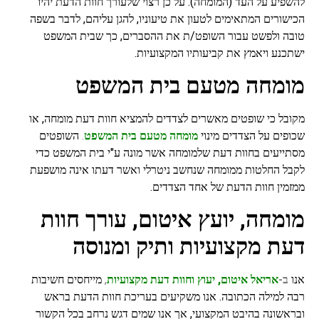
להשפיע על העד (המומחה). על כן רצוי שלעורך חוות הדעת יהיו
הכישורים המתאימים לטעון את טיעוניו, להגן עליהם, לדבר בשפה
טובה ולפשט עבור השופט/ת את ההסברים, כך שבית המשפט
ישתכנע ויאמץ את קביעותיו המקצועיות.
מומחה מטעם בית המשפט
מקובל כי שופטים מאשרים לצדדים להמציא חוות דעת מומחה, או
שכופים על הצדדים מינוי
מומחה מטעם בית המשפט
.
השופטים
מסתייעים בחוות דעת שלמומחה אשר מונה ע"י בית המשפט כדי
לקבל החלטות ממומחה שנחשב ניטרלי ואשר דעתו אינה מושפעת
ממזמין חוות הדעת
של אחד הצדדים.
מומחה, יועץ איטום, עורך חוות
דעת מקצועיות ותיק ומנוסה
אנו
ב-
אריאל איטום, יעוץ וחוות דעת מקצועיות
,
מייחסים חשיבות
רבה למילה הכתובה. אנו משקיעים בעריכת חוות הדעת בראש
ובראשונה בהיבט המקצועי, אך אנו שמים דגש נרחב בכל הקשור